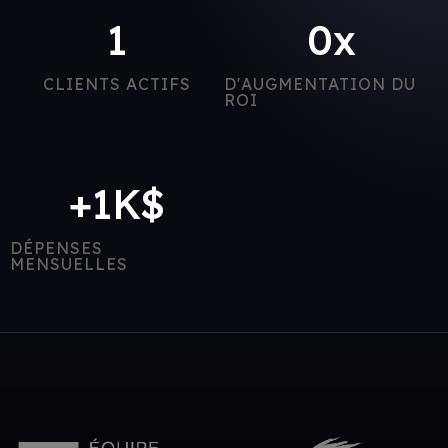
1
0
x
CLIENTS ACTIFS
D'AUGMENTATION DU
ROI
+
1
K$
DÉPENSES
MENSUELLES