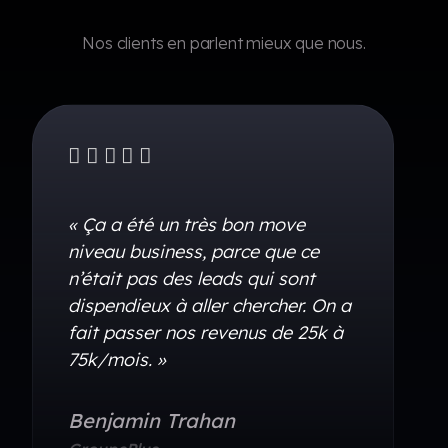
Nos clients en parlent mieux que nous.





“Une entreprise qui a fait évoluer
la mienne. Je ne serai pas où je
suis aujourd’hui sans eux. Encore
 a
une gros merci pour votre service
à
impeccable.”
Stéphanie Roy​
Adjointe virtuelle​